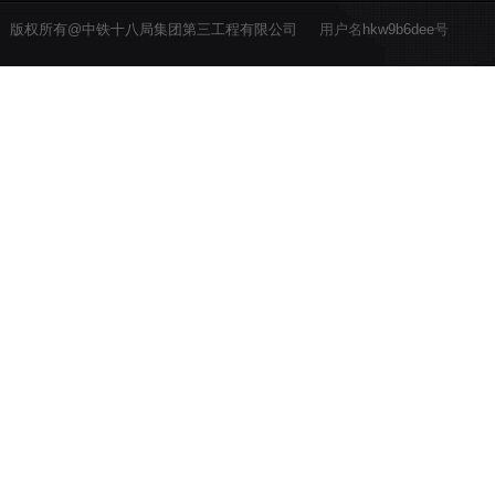
版权所有@中铁十八局集团第三工程有限公司
用户名
hkw9b6dee
号