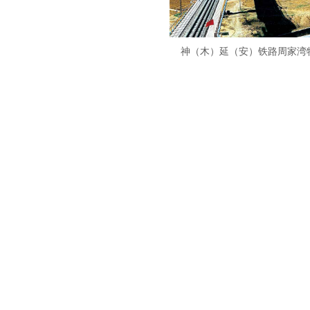
神（木）延（安）铁路周家湾