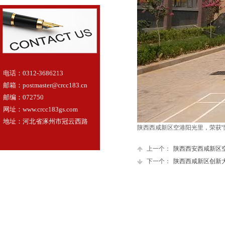
电话：0312-3686213
邮箱：postmaster@crcc183.cn
邮编：072750
网址：www.crcc183gs.com
地址：河北省涿州市冠云西路
陕西西咸新区空港阳光里，荣获“
上一个：
陕西西安西咸新区空港.
下一个：
陕西西咸新区创新大厦.